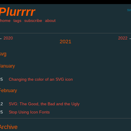
Plurrrr
sv
home
tags
subscribe
about
←
2020
2022
2021
svg
January
25
Changing the color of an SVG icon
February
12
SVG: The Good, the Bad and the Ugly
25
Stop Using Icon Fonts
Archive